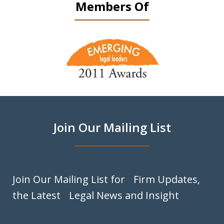
Members Of
slide
1
of
9
Join Our Mailing List
Join Our Mailing List for Firm Updates,
the Latest Legal News and Insight