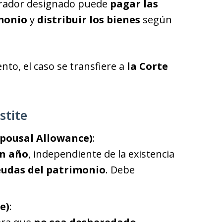
strador designado puede
pagar las
monio
y
distribuir los bienes
según
to, el caso se transfiere a
la Corte
.
stite
Spousal Allowance)
:
un año
, independiente de la existencia
eudas del patrimonio
. Debe
e)
: