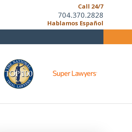
Call 24/7
704.370.2828
Hablamos Español
u Cannot Reason With the
Unreasonable;
HEN IT IS TIME TO FIGHT,
WE FIGHT TO WIN!