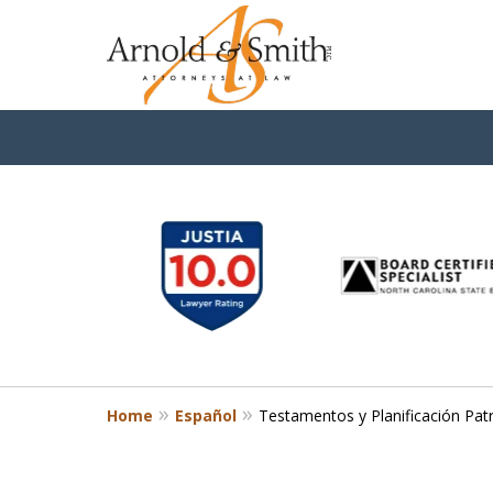
slide
1
to
6
of
9
Home
Español
Testamentos y Planificación Pat