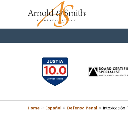
slide
1
to
6
of
9
Home
Español
Defensa Penal
Intoxicación