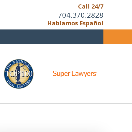
Call 24/7
704.370.2828
Hablamos Español
u Cannot Reason With the
Unreasonable;
HEN IT IS TIME TO FIGHT,
WE FIGHT TO WIN!