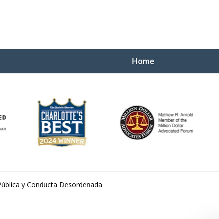
Home
Yo
W
 Pública y Conducta Desordenada
Contact Us Now