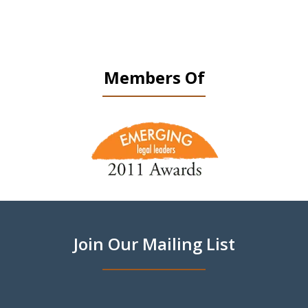
Members Of
slide
1
of
9
Join Our Mailing List