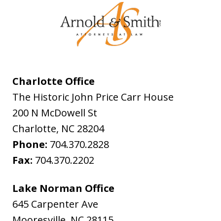
Charlotte Office
The Historic John Price Carr House
200 N McDowell St
Charlotte
,
NC
28204
Phone:
704.370.2828
Fax:
704.370.2202
Lake Norman Office
645 Carpenter Ave
Mooresville
,
NC
28115