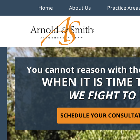
Home
About Us
Practice Area
You cannot reason with th
WHEN IT IS TIME 
WE FIGHT TO
SCHEDULE YOUR CONSULTA