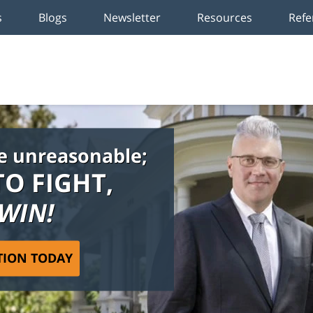
s
Blogs
Newsletter
Resources
Refe
e unreasonable;
TO FIGHT,
 WIN!
TION TODAY