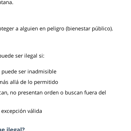
ntana.
teger a alguien en peligro (bienestar público).
uede ser ilegal si:
a puede ser inadmisible
ás allá de lo permitido
ican, no presentan orden o buscan fuera del
 excepción válida
e ilegal?