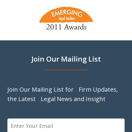
slide
1
of
9
Join Our Mailing List
Join Our Mailing List for Firm Updates,
the Latest Legal News and Insight