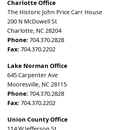
Charlotte Office
The Historic John Price Carr House
200 N McDowell St
Charlotte
,
NC
28204
Phone:
704.370.2828
Fax:
704.370.2202
Lake Norman Office
645 Carpenter Ave
Mooresville
,
NC
28115
Phone:
704.370.2828
Fax:
704.370.2202
Union County Office
114 W Jefferson St