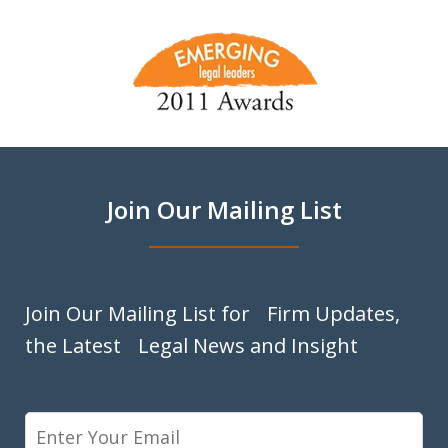
slide
1
of
9
Join Our Mailing List
Join Our Mailing List for Firm Updates,
the Latest Legal News and Insight